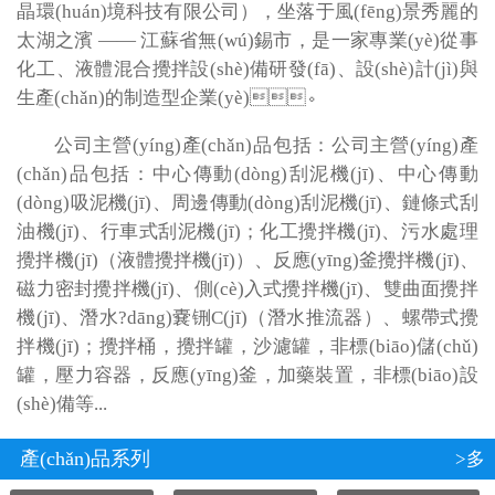
晶環(huán)境科技有限公司），坐落于風(fēng)景秀麗的
太湖之濱 —— 江蘇省無(wú)錫市，是一家專業(yè)從事
化工、液體混合攪拌設(shè)備研發(fā)、設(shè)計(jì)與
生產(chǎn)的制造型企業(yè)。
公司主營(yíng)產(chǎn)品包括：公司主營(yíng)產
(chǎn)品包括：中心傳動(dòng)刮泥機(jī)、中心傳動
(dòng)吸泥機(jī)、周邊傳動(dòng)刮泥機(jī)、鏈條式刮
油機(jī)、行車式刮泥機(jī)；化工攪拌機(jī)、污水處理
攪拌機(jī)（液體攪拌機(jī)）、反應(yīng)釜攪拌機(jī)、
磁力密封攪拌機(jī)、側(cè)入式攪拌機(jī)、雙曲面攪拌
機(jī)、潛水?dāng)嚢铏C(jī)（潛水推流器）、螺帶式攪
拌機(jī)；攪拌桶，攪拌罐，沙濾罐，非標(biāo)儲(chǔ)
罐，壓力容器，反應(yīng)釜，加藥裝置，非標(biāo)設
(shè)備等...
產(chǎn)品系列
>多