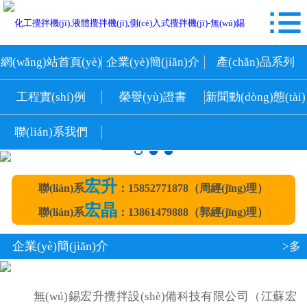

網(wǎng)站首頁(yè)
企業(yè)簡(jiǎn)介
網(wǎng)站首頁(yè)
企業(yè)簡(jiǎn)介
產(chǎn)品系列
產(chǎn)品系列
工程實(shí)例
榮譽(yù)證書
新聞動(dòng)態(tài)
工程實(shí)例
聯(lián)系我們
榮譽(yù)證書
宏升
聯(lián)系
：15852771878（周經(jīng)理）
新聞動(dòng)態(tài)
宏晶
聯(lián)系
：13861479888（郭經(jīng)理）
聯(lián)系我們
企業(yè)簡(jiǎn)介
>多
無(wú)錫宏升攪拌設(shè)備科技有限公司（江蘇宏