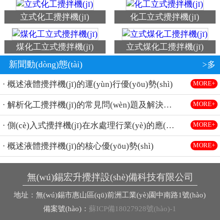
立式化工攪拌機(jī)
化工立式攪拌機(jī)
煤化工立式攪拌機(jī)
立式煤化工攪拌機(jī)
新聞動(dòng)態(tài)
>多
· 概述液體攪拌機(jī)的運(yùn)行優(yōu)勢(shì)
MORE+
· 解析化工攪拌機(jī)的常見問(wèn)題及解決辦法
MORE+
· 側(cè)入式攪拌機(jī)在水處理行業(yè)的應(yīng)用
MORE+
· 概述液體攪拌機(jī)的核心優(yōu)勢(shì)
MORE+
無(wú)錫宏升攪拌設(shè)備科技有限公司
地址：無(wú)錫市惠山區(qū)前洲工業(yè)園中南路1號(hào)
備案號(hào)：
蘇ICP備18027928號(hào)-1