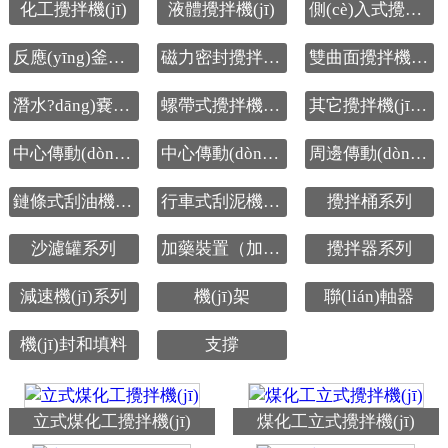
化工攪拌機(jī)
液體攪拌機(jī)
側(cè)入式攪拌機(jī)
反應(yīng)釜攪拌機(jī)
磁力密封攪拌機(jī)
雙曲面攪拌機(jī)
潛水?dāng)嚢铏C(jī)（潛水推流器）
螺帶式攪拌機(jī)
其它攪拌機(jī)系列
中心傳動(dòng)刮泥機(jī)
中心傳動(dòng)吸泥機(jī)
周邊傳動(dòng)刮泥機(jī)
鏈條式刮油機(jī)
行車式刮泥機(jī)
攪拌桶系列
沙濾罐系列
加藥裝置（加藥設(shè)備）
攪拌器系列
減速機(jī)系列
機(jī)架
聯(lián)軸器
機(jī)封和填料
支撐
立式煤化工攪拌機(jī)
煤化工立式攪拌機(jī)