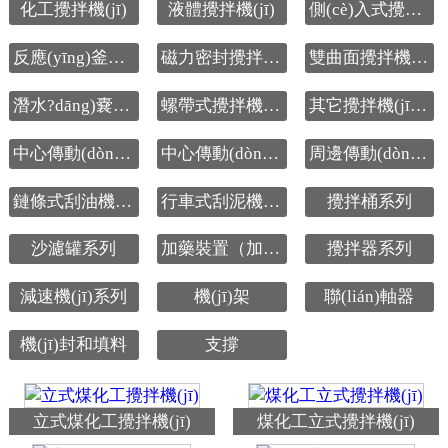
化工攪拌機(jī)
液體攪拌機(jī)
側(cè)入式攪拌機(jī)
反應(yīng)釜攪拌機(jī)
磁力密封攪拌機(jī)
雙曲面攪拌機(jī)
潛水?dāng)嚢铏C(jī)（潛水推流器）
螺帶式攪拌機(jī)
其它攪拌機(jī)系列
中心傳動(dòng)刮泥機(jī)
中心傳動(dòng)吸泥機(jī)
周邊傳動(dòng)刮泥機(jī)
鏈條式刮油機(jī)
行車式刮泥機(jī)
攪拌桶系列
沙濾罐系列
加藥裝置（加藥設(shè)備）
攪拌器系列
減速機(jī)系列
機(jī)架
聯(lián)軸器
機(jī)封和填料
支撐
立式煤化工攪拌機(jī)
煤化工立式攪拌機(jī)