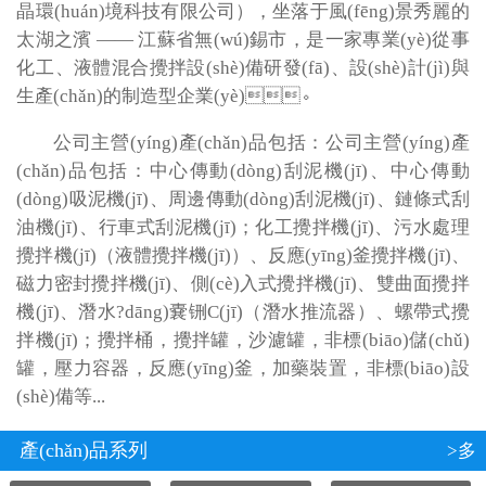
晶環(huán)境科技有限公司），坐落于風(fēng)景秀麗的
太湖之濱 —— 江蘇省無(wú)錫市，是一家專業(yè)從事
化工、液體混合攪拌設(shè)備研發(fā)、設(shè)計(jì)與
生產(chǎn)的制造型企業(yè)。
公司主營(yíng)產(chǎn)品包括：公司主營(yíng)產
(chǎn)品包括：中心傳動(dòng)刮泥機(jī)、中心傳動
(dòng)吸泥機(jī)、周邊傳動(dòng)刮泥機(jī)、鏈條式刮
油機(jī)、行車式刮泥機(jī)；化工攪拌機(jī)、污水處理
攪拌機(jī)（液體攪拌機(jī)）、反應(yīng)釜攪拌機(jī)、
磁力密封攪拌機(jī)、側(cè)入式攪拌機(jī)、雙曲面攪拌
機(jī)、潛水?dāng)嚢铏C(jī)（潛水推流器）、螺帶式攪
拌機(jī)；攪拌桶，攪拌罐，沙濾罐，非標(biāo)儲(chǔ)
罐，壓力容器，反應(yīng)釜，加藥裝置，非標(biāo)設
(shè)備等...
產(chǎn)品系列
>多