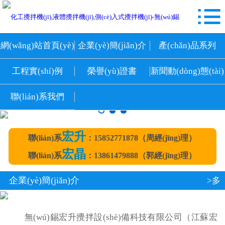

網(wǎng)站首頁(yè)
企業(yè)簡(jiǎn)介
網(wǎng)站首頁(yè)
企業(yè)簡(jiǎn)介
產(chǎn)品系列
產(chǎn)品系列
工程實(shí)例
榮譽(yù)證書
新聞動(dòng)態(tài)
工程實(shí)例
聯(lián)系我們
榮譽(yù)證書
宏升
聯(lián)系
：15852771878（周經(jīng)理）
新聞動(dòng)態(tài)
宏晶
聯(lián)系
：13861479888（郭經(jīng)理）
聯(lián)系我們
企業(yè)簡(jiǎn)介
>多
無(wú)錫宏升攪拌設(shè)備科技有限公司（江蘇宏