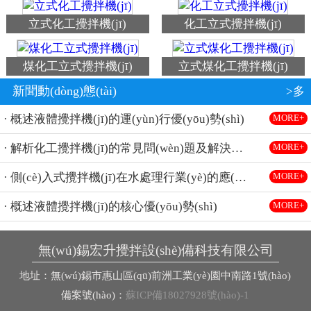
立式化工攪拌機(jī)
化工立式攪拌機(jī)
煤化工立式攪拌機(jī)
立式煤化工攪拌機(jī)
新聞動(dòng)態(tài)
>多
· 概述液體攪拌機(jī)的運(yùn)行優(yōu)勢(shì)
MORE+
· 解析化工攪拌機(jī)的常見問(wèn)題及解決辦法
MORE+
· 側(cè)入式攪拌機(jī)在水處理行業(yè)的應(yīng)用
MORE+
· 概述液體攪拌機(jī)的核心優(yōu)勢(shì)
MORE+
無(wú)錫宏升攪拌設(shè)備科技有限公司
地址：無(wú)錫市惠山區(qū)前洲工業(yè)園中南路1號(hào)
備案號(hào)：
蘇ICP備18027928號(hào)-1