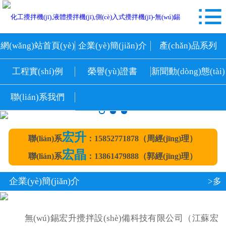

網(wǎng)站首頁(yè)
企業(yè)簡(jiǎn)介
網(wǎng)站首頁(yè)
企業(yè)簡(jiǎn)介
產(chǎn)品系列
產(chǎn)品系列
工程實(shí)例
榮譽(yù)證書
新聞動(dòng)態(tài)
工程實(shí)例
聯(lián)系我們
榮譽(yù)證書
宏升
聯(lián)系
：15852771878（周經(jīng)理）
新聞動(dòng)態(tài)
宏晶
聯(lián)系
：13861479888（郭經(jīng)理）
聯(lián)系我們
企業(yè)簡(jiǎn)介
>多
無(wú)錫宏升攪拌設(shè)備科技有限公司（江蘇宏