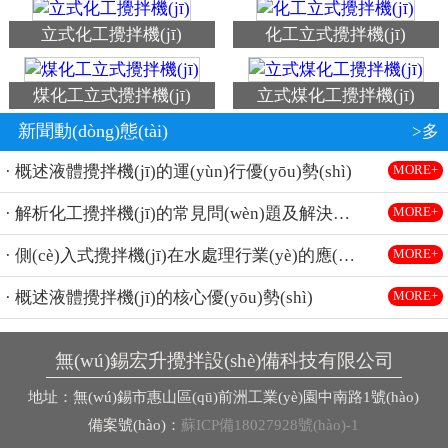
立式化工攪拌機(jī)
化工立式攪拌機(jī)
煤化工立式攪拌機(jī)
立式煤化工攪拌機(jī)
新聞動(dòng)態(tài)
>多
· 概述液體攪拌機(jī)的運(yùn)行優(yōu)勢(shì)
MORE+
· 解析化工攪拌機(jī)的常見問(wèn)題及解決辦法
MORE+
· 側(cè)入式攪拌機(jī)在水處理行業(yè)的應(yīng)用
MORE+
· 概述液體攪拌機(jī)的核心優(yōu)勢(shì)
MORE+
無(wú)錫宏升攪拌設(shè)備科技有限公司
地址：無(wú)錫市惠山區(qū)前洲工業(yè)園中南路1號(hào)
備案號(hào)：
蘇ICP備18027928號(hào)-1